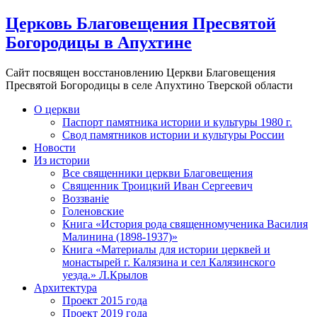
Церковь Благовещения Пресвятой
Богородицы в Апухтине
Сайт посвящен восстановлению Церкви Благовещения
Пресвятой Богородицы в селе Апухтино Тверской области
О церкви
Паспорт памятника истории и культуры 1980 г.
Свод памятников истории и культуры России
Новости
Из истории
Все священники церкви Благовещения
Священник Троицкий Иван Сергеевич
Воззванiе
Голеновские
Книга «История рода священномученика Василия
Малинина (1898-1937)»
Книга «Материалы для истории церквей и
монастырей г. Калязина и сел Калязинского
уезда.» Л.Крылов
Архитектура
Проект 2015 года
Проект 2019 года