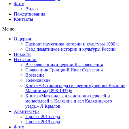
Фото
Видео
Пожертвования
Контакты
Меню
О церкви
Паспорт памятника истории и культуры 1980 г.
Свод памятников истории и культуры России
Новости
Из истории
Все священники церкви Благовещения
Священник Троицкий Иван Сергеевич
Воззванiе
Голеновские
Книга «История рода священномученика Василия
Малинина (1898-1937)»
Книга «Материалы для истории церквей и
монастырей г. Калязина и сел Калязинского
уезда.» Л.Крылов
Архитектура
Проект 2015 года
Проект 2019 года
Фото