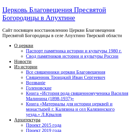
Церковь Благовещения Пресвятой
Богородицы в Апухтине
Сайт посвящен восстановлению Церкви Благовещения
Пресвятой Богородицы в селе Апухтино Тверской области
О церкви
Паспорт памятника истории и культуры 1980 г.
Свод памятников истории и культуры России
Новости
Из истории
Все священники церкви Благовещения
Священник Троицкий Иван Сергеевич
Воззванiе
Голеновские
Книга «История рода священномученика Василия
Малинина (1898-1937)»
Книга «Материалы для истории церквей и
монастырей г. Калязина и сел Калязинского
уезда.» Л.Крылов
Архитектура
Проект 2015 года
Проект 2019 года