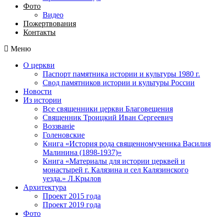
Фото
Видео
Пожертвования
Контакты
Меню
О церкви
Паспорт памятника истории и культуры 1980 г.
Свод памятников истории и культуры России
Новости
Из истории
Все священники церкви Благовещения
Священник Троицкий Иван Сергеевич
Воззванiе
Голеновские
Книга «История рода священномученика Василия
Малинина (1898-1937)»
Книга «Материалы для истории церквей и
монастырей г. Калязина и сел Калязинского
уезда.» Л.Крылов
Архитектура
Проект 2015 года
Проект 2019 года
Фото