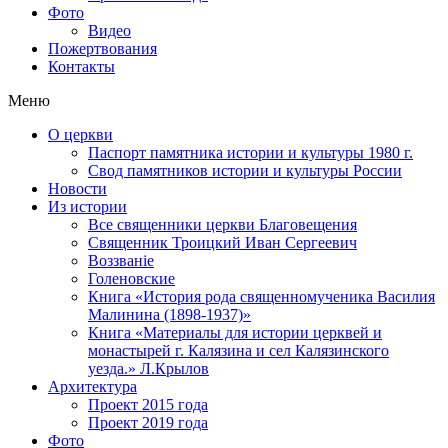
Фото
Видео
Пожертвования
Контакты
Меню
О церкви
Паспорт памятника истории и культуры 1980 г.
Свод памятников истории и культуры России
Новости
Из истории
Все священники церкви Благовещения
Священник Троицкий Иван Сергеевич
Воззванiе
Голеновские
Книга «История рода священномученика Василия
Малинина (1898-1937)»
Книга «Материалы для истории церквей и
монастырей г. Калязина и сел Калязинского
уезда.» Л.Крылов
Архитектура
Проект 2015 года
Проект 2019 года
Фото