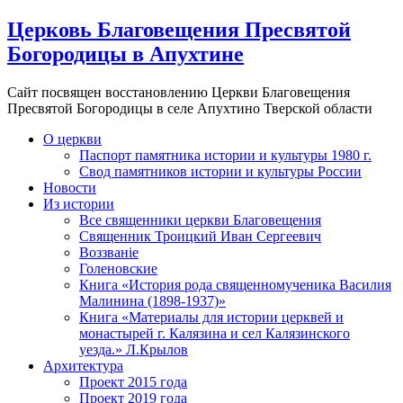
Церковь Благовещения Пресвятой
Богородицы в Апухтине
Сайт посвящен восстановлению Церкви Благовещения
Пресвятой Богородицы в селе Апухтино Тверской области
О церкви
Паспорт памятника истории и культуры 1980 г.
Свод памятников истории и культуры России
Новости
Из истории
Все священники церкви Благовещения
Священник Троицкий Иван Сергеевич
Воззванiе
Голеновские
Книга «История рода священномученика Василия
Малинина (1898-1937)»
Книга «Материалы для истории церквей и
монастырей г. Калязина и сел Калязинского
уезда.» Л.Крылов
Архитектура
Проект 2015 года
Проект 2019 года