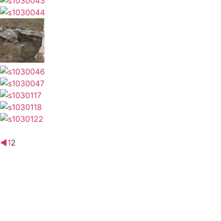
◄
1
2
Как добраться: