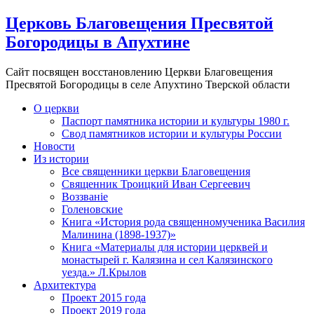
Церковь Благовещения Пресвятой
Богородицы в Апухтине
Сайт посвящен восстановлению Церкви Благовещения
Пресвятой Богородицы в селе Апухтино Тверской области
О церкви
Паспорт памятника истории и культуры 1980 г.
Свод памятников истории и культуры России
Новости
Из истории
Все священники церкви Благовещения
Священник Троицкий Иван Сергеевич
Воззванiе
Голеновские
Книга «История рода священномученика Василия
Малинина (1898-1937)»
Книга «Материалы для истории церквей и
монастырей г. Калязина и сел Калязинского
уезда.» Л.Крылов
Архитектура
Проект 2015 года
Проект 2019 года