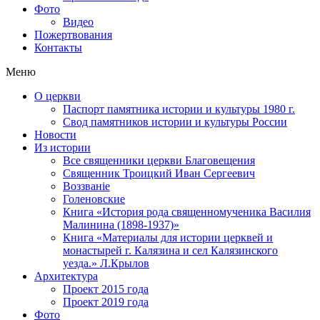
Фото
Видео
Пожертвования
Контакты
Меню
О церкви
Паспорт памятника истории и культуры 1980 г.
Свод памятников истории и культуры России
Новости
Из истории
Все священники церкви Благовещения
Священник Троицкий Иван Сергеевич
Воззванiе
Голеновские
Книга «История рода священномученика Василия
Малинина (1898-1937)»
Книга «Материалы для истории церквей и
монастырей г. Калязина и сел Калязинского
уезда.» Л.Крылов
Архитектура
Проект 2015 года
Проект 2019 года
Фото