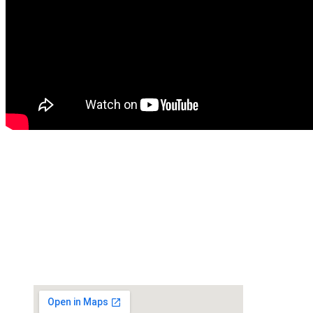
Как добраться:
На машине по трассе Сергиев Посад — Калязин,
свернуть в село Нерль, далее 9 км до указателя на
село Апухтино (поворот направо). От поворота
еще 6 км. Вы на месте!
Расстояние от Москвы — 150 км. по дороге.