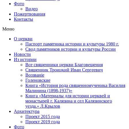
Фото
Видео
Пожертвования
Контакты
Меню
О церкви
Паспорт памятника истории и культуры 1980 г.
Свод памятников истории и культуры России
Новости
Из истории
Все священники церкви Благовещения
Священник Троицкий Иван Сергеевич
Воззванiе
Голеновские
Книга «История рода священномученика Василия
Малинина (1898-1937)»
Книга «Материалы для истории церквей и
монастырей г. Калязина и сел Калязинского
уезда.» Л.Крылов
Архитектура
Проект 2015 года
Проект 2019 года
Фото