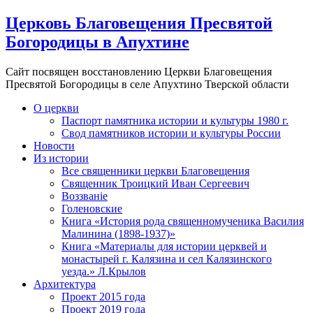
Церковь Благовещения Пресвятой
Богородицы в Апухтине
Сайт посвящен восстановлению Церкви Благовещения
Пресвятой Богородицы в селе Апухтино Тверской области
О церкви
Паспорт памятника истории и культуры 1980 г.
Свод памятников истории и культуры России
Новости
Из истории
Все священники церкви Благовещения
Священник Троицкий Иван Сергеевич
Воззванiе
Голеновские
Книга «История рода священномученика Василия
Малинина (1898-1937)»
Книга «Материалы для истории церквей и
монастырей г. Калязина и сел Калязинского
уезда.» Л.Крылов
Архитектура
Проект 2015 года
Проект 2019 года