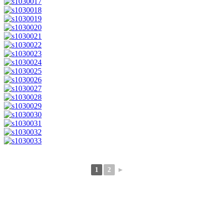
1
2
►