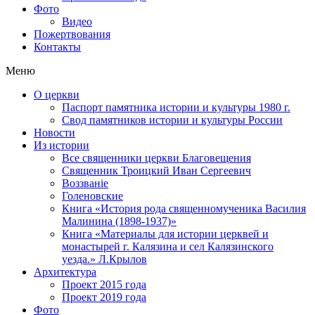
Фото
Видео
Пожертвования
Контакты
Меню
О церкви
Паспорт памятника истории и культуры 1980 г.
Свод памятников истории и культуры России
Новости
Из истории
Все священники церкви Благовещения
Священник Троицкий Иван Сергеевич
Воззванiе
Голеновские
Книга «История рода священномученика Василия
Малинина (1898-1937)»
Книга «Материалы для истории церквей и
монастырей г. Калязина и сел Калязинского
уезда.» Л.Крылов
Архитектура
Проект 2015 года
Проект 2019 года
Фото