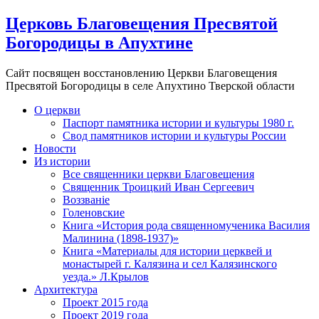
Церковь Благовещения Пресвятой
Богородицы в Апухтине
Сайт посвящен восстановлению Церкви Благовещения
Пресвятой Богородицы в селе Апухтино Тверской области
О церкви
Паспорт памятника истории и культуры 1980 г.
Свод памятников истории и культуры России
Новости
Из истории
Все священники церкви Благовещения
Священник Троицкий Иван Сергеевич
Воззванiе
Голеновские
Книга «История рода священномученика Василия
Малинина (1898-1937)»
Книга «Материалы для истории церквей и
монастырей г. Калязина и сел Калязинского
уезда.» Л.Крылов
Архитектура
Проект 2015 года
Проект 2019 года