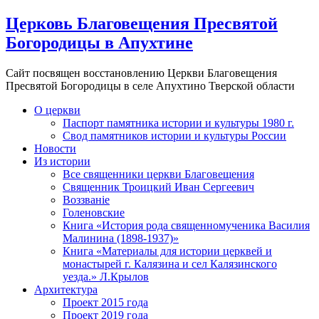
Церковь Благовещения Пресвятой
Богородицы в Апухтине
Сайт посвящен восстановлению Церкви Благовещения
Пресвятой Богородицы в селе Апухтино Тверской области
О церкви
Паспорт памятника истории и культуры 1980 г.
Свод памятников истории и культуры России
Новости
Из истории
Все священники церкви Благовещения
Священник Троицкий Иван Сергеевич
Воззванiе
Голеновские
Книга «История рода священномученика Василия
Малинина (1898-1937)»
Книга «Материалы для истории церквей и
монастырей г. Калязина и сел Калязинского
уезда.» Л.Крылов
Архитектура
Проект 2015 года
Проект 2019 года