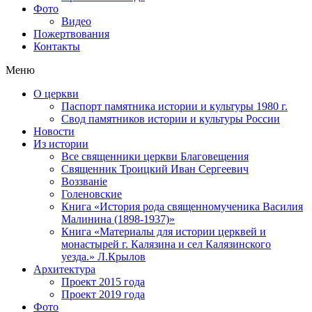
Фото
Видео
Пожертвования
Контакты
Меню
О церкви
Паспорт памятника истории и культуры 1980 г.
Свод памятников истории и культуры России
Новости
Из истории
Все священники церкви Благовещения
Священник Троицкий Иван Сергеевич
Воззванiе
Голеновские
Книга «История рода священномученика Василия
Малинина (1898-1937)»
Книга «Материалы для истории церквей и
монастырей г. Калязина и сел Калязинского
уезда.» Л.Крылов
Архитектура
Проект 2015 года
Проект 2019 года
Фото