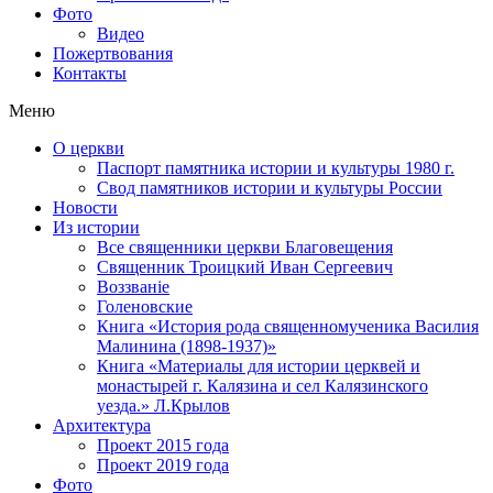
Фото
Видео
Пожертвования
Контакты
Меню
О церкви
Паспорт памятника истории и культуры 1980 г.
Свод памятников истории и культуры России
Новости
Из истории
Все священники церкви Благовещения
Священник Троицкий Иван Сергеевич
Воззванiе
Голеновские
Книга «История рода священномученика Василия
Малинина (1898-1937)»
Книга «Материалы для истории церквей и
монастырей г. Калязина и сел Калязинского
уезда.» Л.Крылов
Архитектура
Проект 2015 года
Проект 2019 года
Фото