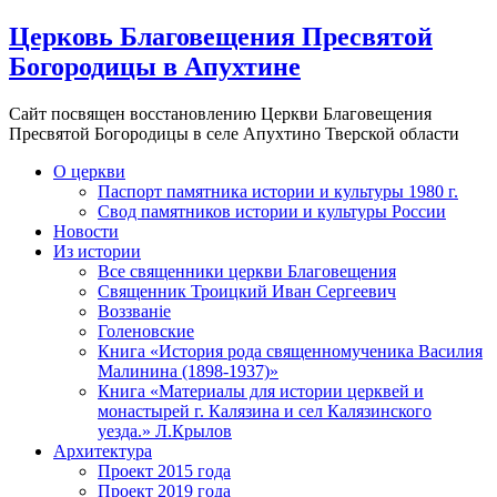
Церковь Благовещения Пресвятой
Богородицы в Апухтине
Сайт посвящен восстановлению Церкви Благовещения
Пресвятой Богородицы в селе Апухтино Тверской области
О церкви
Паспорт памятника истории и культуры 1980 г.
Свод памятников истории и культуры России
Новости
Из истории
Все священники церкви Благовещения
Священник Троицкий Иван Сергеевич
Воззванiе
Голеновские
Книга «История рода священномученика Василия
Малинина (1898-1937)»
Книга «Материалы для истории церквей и
монастырей г. Калязина и сел Калязинского
уезда.» Л.Крылов
Архитектура
Проект 2015 года
Проект 2019 года