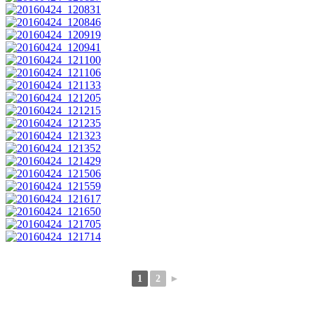
1
2
►