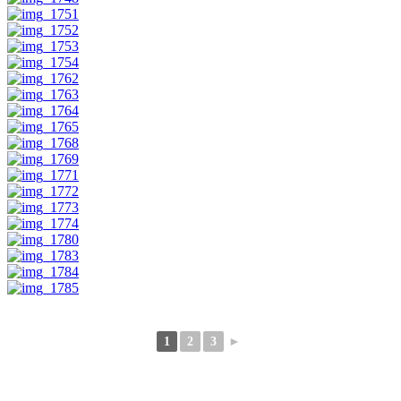
1
2
3
►