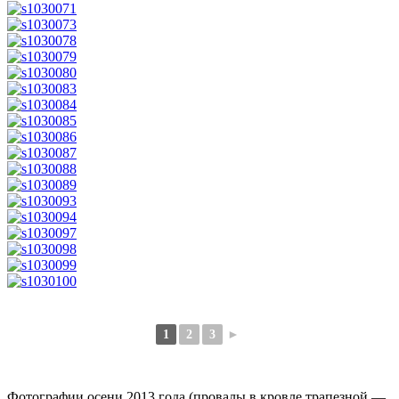
1
2
3
►
Фотографии осени 2013 года (провалы в кровле трапезной —