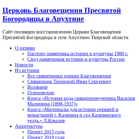
Церковь Благовещения Пресвятой
Богородицы в Апухтине
Сайт посвящен восстановлению Церкви Благовещения
Пресвятой Богородицы в селе Апухтино Тверской области
О церкви
Паспорт памятника истории и культуры 1980 г.
Свод памятников истории и культуры России
Новости
Из истории
Все священники церкви Благовещения
Священник Троицкий Иван Сергеевич
Воззванiе
Голеновские
Книга «История рода священномученика Василия
Малинина (1898-1937)»
Книга «Материалы для истории церквей и
монастырей г. Калязина и сел Калязинского
уезда.» Л.Крылов
Архитектура
Проект 2015 года
Проект 2019 года