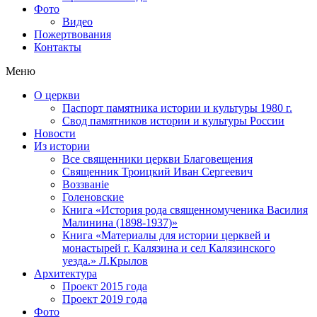
Фото
Видео
Пожертвования
Контакты
Меню
О церкви
Паспорт памятника истории и культуры 1980 г.
Свод памятников истории и культуры России
Новости
Из истории
Все священники церкви Благовещения
Священник Троицкий Иван Сергеевич
Воззванiе
Голеновские
Книга «История рода священномученика Василия
Малинина (1898-1937)»
Книга «Материалы для истории церквей и
монастырей г. Калязина и сел Калязинского
уезда.» Л.Крылов
Архитектура
Проект 2015 года
Проект 2019 года
Фото