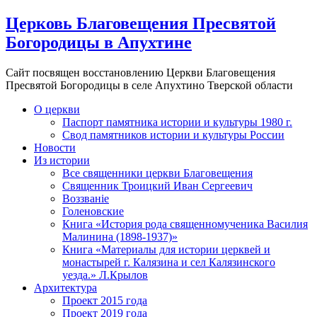
Церковь Благовещения Пресвятой
Богородицы в Апухтине
Сайт посвящен восстановлению Церкви Благовещения
Пресвятой Богородицы в селе Апухтино Тверской области
О церкви
Паспорт памятника истории и культуры 1980 г.
Свод памятников истории и культуры России
Новости
Из истории
Все священники церкви Благовещения
Священник Троицкий Иван Сергеевич
Воззванiе
Голеновские
Книга «История рода священномученика Василия
Малинина (1898-1937)»
Книга «Материалы для истории церквей и
монастырей г. Калязина и сел Калязинского
уезда.» Л.Крылов
Архитектура
Проект 2015 года
Проект 2019 года