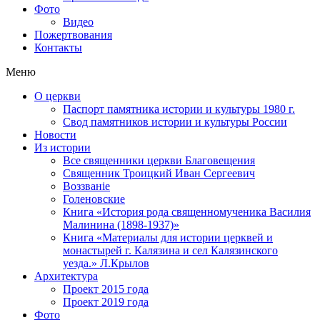
Фото
Видео
Пожертвования
Контакты
Меню
О церкви
Паспорт памятника истории и культуры 1980 г.
Свод памятников истории и культуры России
Новости
Из истории
Все священники церкви Благовещения
Священник Троицкий Иван Сергеевич
Воззванiе
Голеновские
Книга «История рода священномученика Василия
Малинина (1898-1937)»
Книга «Материалы для истории церквей и
монастырей г. Калязина и сел Калязинского
уезда.» Л.Крылов
Архитектура
Проект 2015 года
Проект 2019 года
Фото