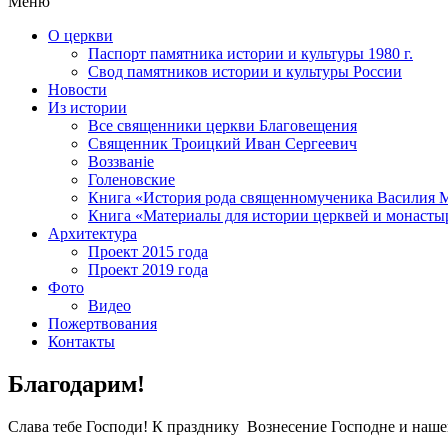
Меню
О церкви
Паспорт памятника истории и культуры 1980 г.
Свод памятников истории и культуры России
Новости
Из истории
Все священники церкви Благовещения
Священник Троицкий Иван Сергеевич
Воззванiе
Голеновские
Книга «История рода священномученика Василия М
Книга «Материалы для истории церквей и монастыре
Архитектура
Проект 2015 года
Проект 2019 года
Фото
Видео
Пожертвования
Контакты
Благодарим!
Слава тебе Господи! К празднику Вознесение Господне и на