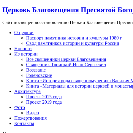
Церковь Благовещения Пресвятой Бого
Сайт посвящен восстановлению Церкви Благовещения Пресвят
О церкви
Паспорт памятника истории и культуры 1980 г.
Свод памятников истории и культуры России
Новости
Из истории
Все священники церкви Благовещения
Священник Троицкий Иван Сергеевич
Воззванiе
Голеновские
Книга «История рода священномученика Василия М
Книга «Материалы для истории церквей и монастыре
Архитектура
Проект 2015 года
Проект 2019 года
Фото
Видео
Пожертвования
Контакты