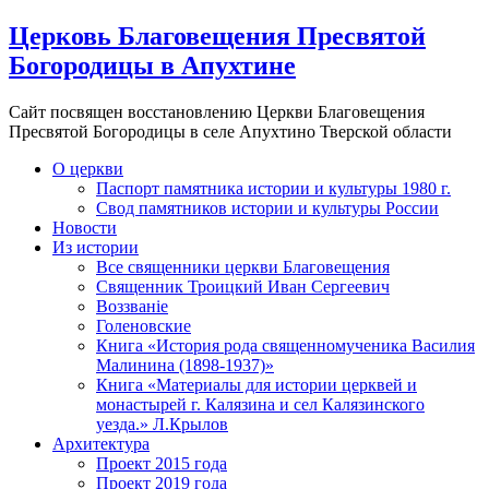
Церковь Благовещения Пресвятой
Богородицы в Апухтине
Сайт посвящен восстановлению Церкви Благовещения
Пресвятой Богородицы в селе Апухтино Тверской области
О церкви
Паспорт памятника истории и культуры 1980 г.
Свод памятников истории и культуры России
Новости
Из истории
Все священники церкви Благовещения
Священник Троицкий Иван Сергеевич
Воззванiе
Голеновские
Книга «История рода священномученика Василия
Малинина (1898-1937)»
Книга «Материалы для истории церквей и
монастырей г. Калязина и сел Калязинского
уезда.» Л.Крылов
Архитектура
Проект 2015 года
Проект 2019 года