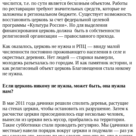
числится, т.е. по сути является бесхозным объектом. Работы
по реставрации требуют значительных средств, которые не
заложены в региональном бюджете. Существует возможность
восстановить церковь за счет федеральной целевой
программы «Культура России». Но для выделения
финансирования церковь должна быть в собственности
религиозной организации — православного прихода.
Как оказалось, церковь не нужна и РПЦ — ввиду малой
численности постоянно проживающего населения в селе и
окрестных деревнях. Нет людей — старики вымерли,
молодежь разъехалась по городам. И как памятник истории, и
как религиозный объект церковь Благовещения стала никому
не нужна.
Если церковь никому не нужна, может быть, она нужна
нам?
В мае 2011 года дачники решили спилить деревья, растущие
на стенах церкви, чтобы остановить их разрушение. Затем к
расчистке церкви присоединилось еще несколько человек,
вынесли из церкви весь мусор, прибрались на территории.
Такие субботники стали проводить регулярно. Мы (дачники и
местные) навели порядок вокруг церкви и подумали — раз уж
мы сделали это, можем ли мы сделать еще что-то, что в наших