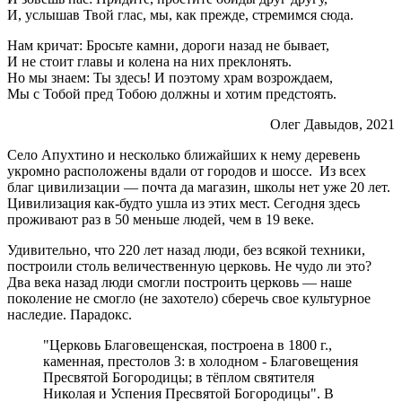
И, услышав Твой глас, мы, как прежде, стремимся сюда.
Нам кричат: Бросьте камни, дороги назад не бывает,
И не стоит главы и колена на них преклонять.
Но мы знаем: Ты здесь! И поэтому храм возрождаем,
М
ы с Тобой пред Тобою должны и хотим предстоять.
Олег Давыдов, 2021
Село Апухтино и несколько ближайших к нему деревень
укромно расположены вдали от городов и шоссе. Из всех
благ цивилизации — почта да магазин, школы нет уже 20 лет.
Цивилизация как-будто ушла из этих мест. Сегодня здесь
проживают раз в 50 меньше людей, чем в 19 веке.
Удивительно, что 220 лет назад люди, без всякой техники,
построили столь величественную церковь. Не чудо ли это?
Два века назад люди смогли построить церковь — наше
поколение не смогло (не захотело) сберечь свое культурное
наследие. Парадокс.
"Церковь Благовещенская, построена в 1800 г.,
каменная, престолов 3: в холодном - Благовещения
Пресвятой Богородицы; в тёплом святителя
Николая и Успения Пресвятой Богородицы". В