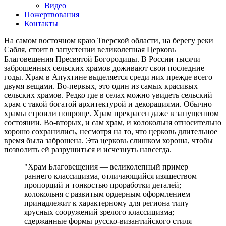
Видео
Пожертвования
Контакты
На самом восточном краю Тверской области, на берегу реки
Сабля, стоит в запустении великолепная Церковь
Благовещения Пресвятой Богородицы. В России тысячи
заброшенных сельских храмов доживают свои последние
годы. Храм в Апухтине выделяется среди них прежде всего
двумя вещами. Во-первых, это один из самых красивых
сельских храмов. Редко где в селах можно увидеть сельский
храм с такой богатой архитектурой и декорациями. Обычно
храмы строили попроще. Храм прекрасен даже в запущенном
состоянии. Во-вторых, и сам храм, и колокольня относительно
хорошо сохранились, несмотря на то, что церковь длительное
время была заброшена. Эта церковь слишком хороша, чтобы
позволить ей разрушиться и исчезнуть навсегда.
"Храм Благовещения — великолепный пример
раннего классицизма, отличающийся изяществом
пропорций и тонкостью проработки деталей;
колокольня с развитым ордерным оформлением
принадлежит к характерному для региона типу
ярусных сооружений зрелого классицизма;
сдержанные формы русско-византийского стиля