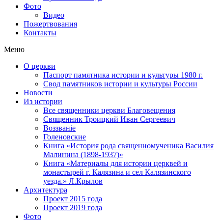
Фото
Видео
Пожертвования
Контакты
Меню
О церкви
Паспорт памятника истории и культуры 1980 г.
Свод памятников истории и культуры России
Новости
Из истории
Все священники церкви Благовещения
Священник Троицкий Иван Сергеевич
Воззванiе
Голеновские
Книга «История рода священномученика Василия
Малинина (1898-1937)»
Книга «Материалы для истории церквей и
монастырей г. Калязина и сел Калязинского
уезда.» Л.Крылов
Архитектура
Проект 2015 года
Проект 2019 года
Фото