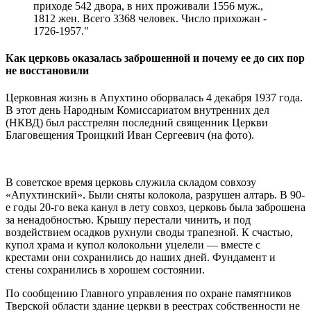
приходе 542 двора, в них проживали 1556 муж.,
1812 жен. Всего 3368 человек. Число прихожан -
1726-1957."
Как церковь оказалась заброшенной и почему ее до сих пор
не восстановили
Церковная жизнь в Апухтино оборвалась 4 декабря 1937 года.
В этот день Народным Комиссариатом внутренних дел
(НКВД) был расстрелян последний священник Церкви
Благовещения Троицкий Иван Сергеевич (на фото).
В советское время церковь служила складом совхозу
«Апухтинский». Были сняты колокола, разрушен алтарь. В 90-
е годы 20-го века канул в лету совхоз, церковь была заброшена
за ненадобностью. Крышу перестали чинить, и под
воздействием осадков рухнули своды трапезной. К счастью,
купол храма и купол колокольни уцелели — вместе с
крестами они сохранились до наших дней. Фундамент и
стены сохранились в хорошем состоянии.
По сообщению Главного управления по охране памятников
Тверской области здание церкви в реестрах собственности не