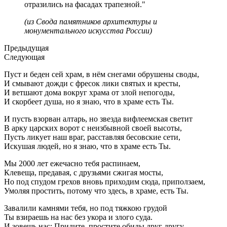
отразились на фасадах трапезной."
(из Свода памятников архитектуры и
монументального искусства России)
Предыдущая
Следующая
Пуст и беден сей храм, в нём снегами обрушены своды,
И смывают дожди с фресок лики святых и кресты,
И
ветшают дома вокруг храма от злой непогоды,
И скорбеет душа, но я знаю, что в храме есть Ты.
И пусть взорван алтарь, но звезда вифлеемская светит
В арку царских ворот с неизбывной своей высоты,
Пусть ликует наш враг, расставляя бесовские сети,
Искушая людей, но я знаю, что в храме есть Ты.
Мы 2000 лет ежечасно тебя распинаем,
Клевеща, предавая, с друзьями сжигая мосты,
Но под спудом грехов вновь приходим сюда, приползаем,
Умоляя простить, потому что здесь, в храме, есть Ты.
Завалили камнями тебя, но под тяжкою грудой
Ты взираешь на нас без укора и злого суда.
И зовешь нас: Придите, простите обиды друг другу,